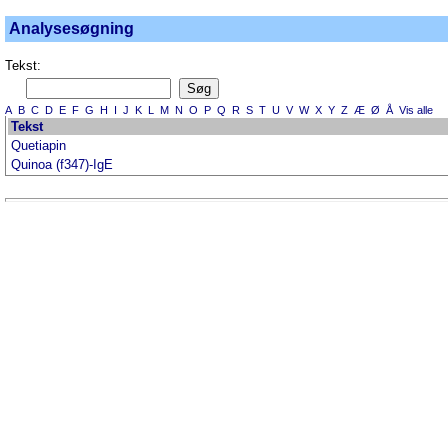
Analysesøgning
Tekst:
A
B
C
D
E
F
G
H
I
J
K
L
M
N
O
P
Q
R
S
T
U
V
W
X
Y
Z
Æ
Ø
Å
Vis alle
Tekst
Quetiapin
Quinoa (f347)-IgE