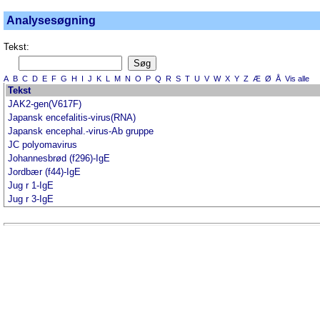
Analysesøgning
Tekst:
A
B
C
D
E
F
G
H
I
J
K
L
M
N
O
P
Q
R
S
T
U
V
W
X
Y
Z
Æ
Ø
Å
Vis alle
Tekst
JAK2-gen(V617F)
Japansk encefalitis-virus(RNA)
Japansk encephal.-virus-Ab gruppe
JC polyomavirus
Johannesbrød (f296)-IgE
Jordbær (f44)-IgE
Jug r 1-IgE
Jug r 3-IgE