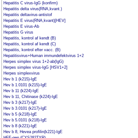
Hepatitis C virus-IgG (konfirm)
Hepatitis delta virus(RNA,kvant.)
Hepatitis deltavirus-antistof
Hepatitis E virus(RNA,kvant)[HEV]
Hepatitis E virus-Ab
Hepatitis G virus
Hepatitis, kontrol af kendt (B)
Hepatitis, kontrol af kendt (C)
Hepatitis, kontrol efter vacc. (B)
Hepatitisvirus+Human immundefektvirus 1+2
Herpes simplex virus 1+2-ab(IgG)
Herpes simplex virus-IgG [HSV1+2]
Herpes simplexvirus
Hev b 1 (k215)-IgE
Hev b 1.0101 (k215)-IgE
Hev b 11 (k224)-IgE
Hev b 11, Chitinase (k224)-IgE
Hev b 3 (k217)-IgE
Hev b 3.0101 (k217)-IgE
Hev b 5 (k218)-IgE
Hev b 5.0101 (k218)-IgE
Hev b 8 (k221)-IgE
Hev b 8, Hevea profilin(k221)-IgE
HFE-gen (CYS282TYR)