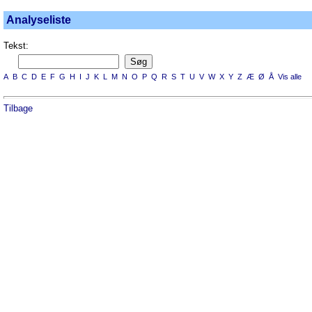
Analyseliste
Tekst:
A
B
C
D
E
F
G
H
I
J
K
L
M
N
O
P
Q
R
S
T
U
V
W
X
Y
Z
Æ
Ø
Å
Vis alle
Tilbage