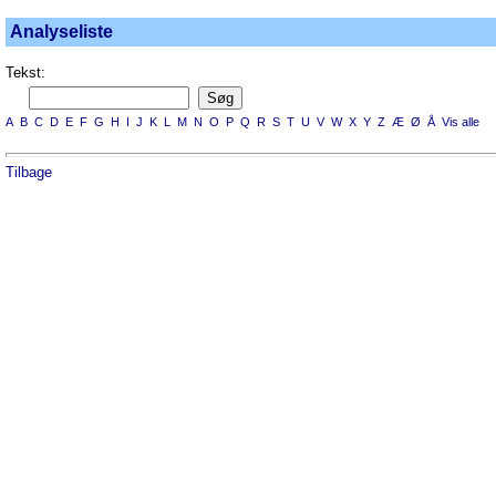
Analyseliste
Tekst:
A
B
C
D
E
F
G
H
I
J
K
L
M
N
O
P
Q
R
S
T
U
V
W
X
Y
Z
Æ
Ø
Å
Vis alle
Tilbage