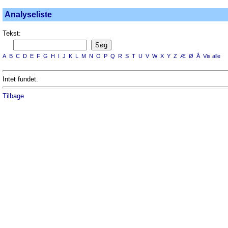
Analyseliste
Tekst:
A
B
C
D
E
F
G
H
I
J
K
L
M
N
O
P
Q
R
S
T
U
V
W
X
Y
Z
Æ
Ø
Å
Vis alle
Intet fundet.
Tilbage