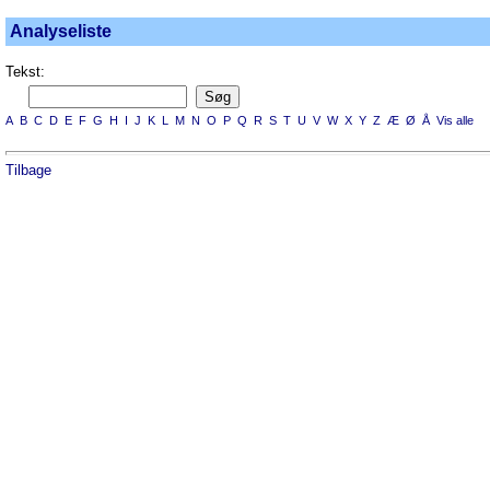
Analyseliste
Tekst:
A
B
C
D
E
F
G
H
I
J
K
L
M
N
O
P
Q
R
S
T
U
V
W
X
Y
Z
Æ
Ø
Å
Vis alle
Tilbage