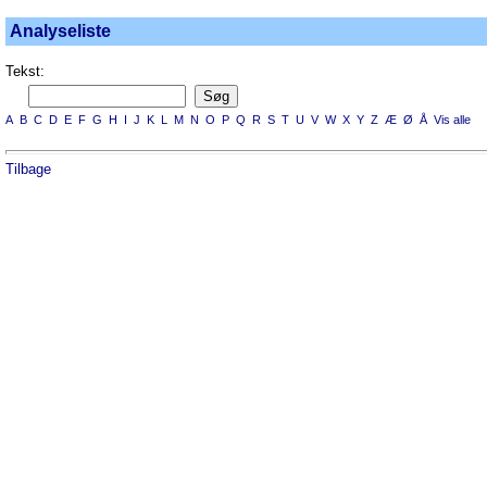
Analyseliste
Tekst:
A
B
C
D
E
F
G
H
I
J
K
L
M
N
O
P
Q
R
S
T
U
V
W
X
Y
Z
Æ
Ø
Å
Vis alle
Tilbage