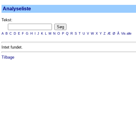
Analyseliste
Tekst:
A
B
C
D
E
F
G
H
I
J
K
L
M
N
O
P
Q
R
S
T
U
V
W
X
Y
Z
Æ
Ø
Å
Vis alle
Intet fundet.
Tilbage