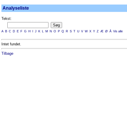
Analyseliste
Tekst:
A
B
C
D
E
F
G
H
I
J
K
L
M
N
O
P
Q
R
S
T
U
V
W
X
Y
Z
Æ
Ø
Å
Vis alle
Intet fundet.
Tilbage