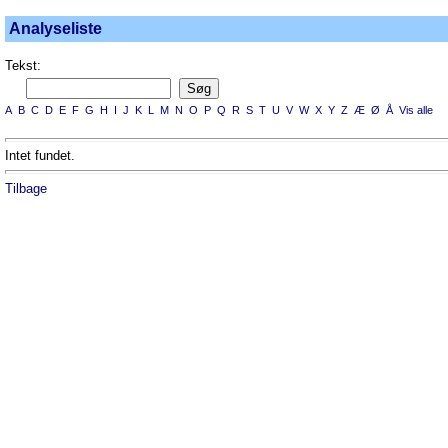
Analyseliste
Tekst:
A
B
C
D
E
F
G
H
I
J
K
L
M
N
O
P
Q
R
S
T
U
V
W
X
Y
Z
Æ
Ø
Å
Vis alle
Intet fundet.
Tilbage