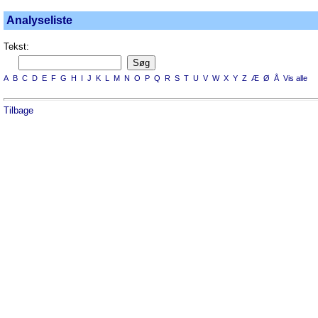
Analyseliste
Tekst:
A
B
C
D
E
F
G
H
I
J
K
L
M
N
O
P
Q
R
S
T
U
V
W
X
Y
Z
Æ
Ø
Å
Vis alle
Tilbage