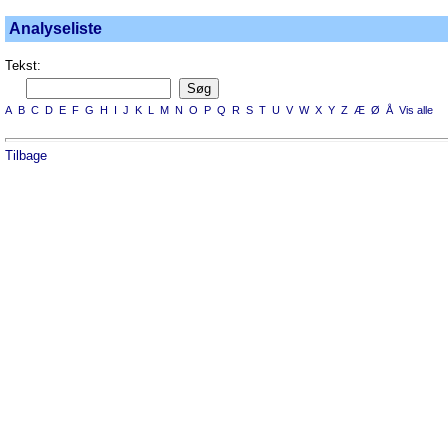
Analyseliste
Tekst:
A
B
C
D
E
F
G
H
I
J
K
L
M
N
O
P
Q
R
S
T
U
V
W
X
Y
Z
Æ
Ø
Å
Vis alle
Tilbage