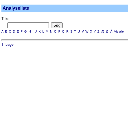
Analyseliste
Tekst:
A
B
C
D
E
F
G
H
I
J
K
L
M
N
O
P
Q
R
S
T
U
V
W
X
Y
Z
Æ
Ø
Å
Vis alle
Tilbage