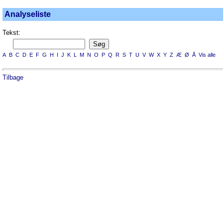
Analyseliste
Tekst:
A
B
C
D
E
F
G
H
I
J
K
L
M
N
O
P
Q
R
S
T
U
V
W
X
Y
Z
Æ
Ø
Å
Vis alle
Tilbage