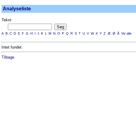
Analyseliste
Tekst:
A
B
C
D
E
F
G
H
I
J
K
L
M
N
O
P
Q
R
S
T
U
V
W
X
Y
Z
Æ
Ø
Å
Vis alle
Intet fundet.
Tilbage