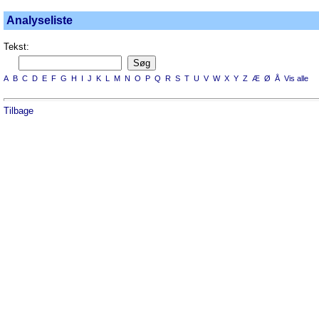
Analyseliste
Tekst:
A
B
C
D
E
F
G
H
I
J
K
L
M
N
O
P
Q
R
S
T
U
V
W
X
Y
Z
Æ
Ø
Å
Vis alle
Tilbage