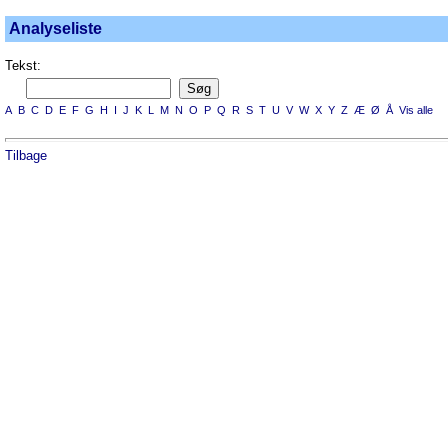
Analyseliste
Tekst:
A
B
C
D
E
F
G
H
I
J
K
L
M
N
O
P
Q
R
S
T
U
V
W
X
Y
Z
Æ
Ø
Å
Vis alle
Tilbage