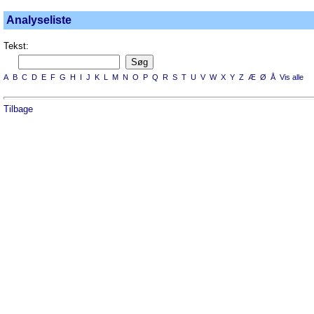
Analyseliste
Tekst:
A
B
C
D
E
F
G
H
I
J
K
L
M
N
O
P
Q
R
S
T
U
V
W
X
Y
Z
Æ
Ø
Å
Vis alle
Tilbage