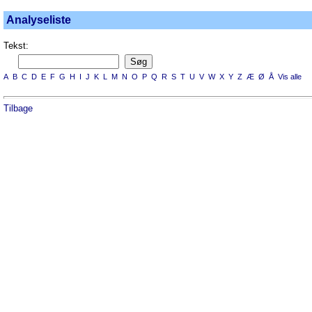
Analyseliste
Tekst:
A
B
C
D
E
F
G
H
I
J
K
L
M
N
O
P
Q
R
S
T
U
V
W
X
Y
Z
Æ
Ø
Å
Vis alle
Tilbage