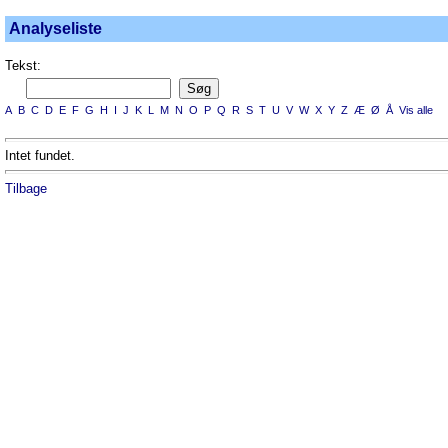
Analyseliste
Tekst:
A
B
C
D
E
F
G
H
I
J
K
L
M
N
O
P
Q
R
S
T
U
V
W
X
Y
Z
Æ
Ø
Å
Vis alle
Intet fundet.
Tilbage