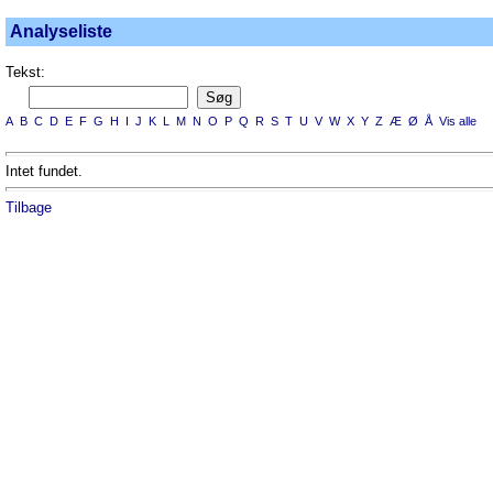
Analyseliste
Tekst:
A
B
C
D
E
F
G
H
I
J
K
L
M
N
O
P
Q
R
S
T
U
V
W
X
Y
Z
Æ
Ø
Å
Vis alle
Intet fundet.
Tilbage