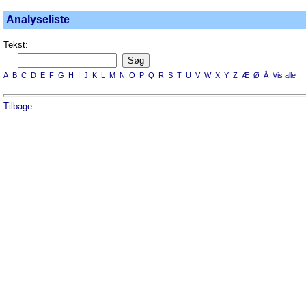
Analyseliste
Tekst:
A
B
C
D
E
F
G
H
I
J
K
L
M
N
O
P
Q
R
S
T
U
V
W
X
Y
Z
Æ
Ø
Å
Vis alle
Tilbage