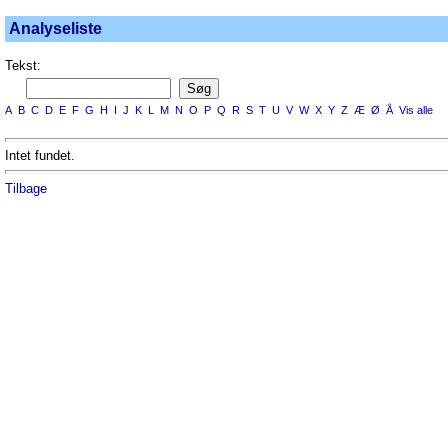
Analyseliste
Tekst:
A
B
C
D
E
F
G
H
I
J
K
L
M
N
O
P
Q
R
S
T
U
V
W
X
Y
Z
Æ
Ø
Å
Vis alle
Intet fundet.
Tilbage