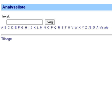
Analyseliste
Tekst:
A
B
C
D
E
F
G
H
I
J
K
L
M
N
O
P
Q
R
S
T
U
V
W
X
Y
Z
Æ
Ø
Å
Vis alle
Tilbage