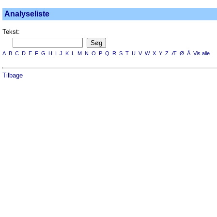
Analyseliste
Tekst:
A
B
C
D
E
F
G
H
I
J
K
L
M
N
O
P
Q
R
S
T
U
V
W
X
Y
Z
Æ
Ø
Å
Vis alle
Tilbage