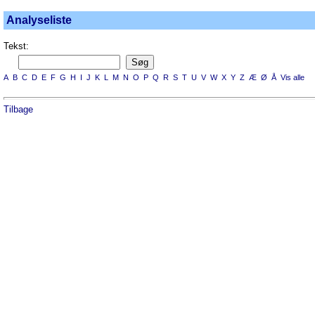
Analyseliste
Tekst:
A
B
C
D
E
F
G
H
I
J
K
L
M
N
O
P
Q
R
S
T
U
V
W
X
Y
Z
Æ
Ø
Å
Vis alle
Tilbage