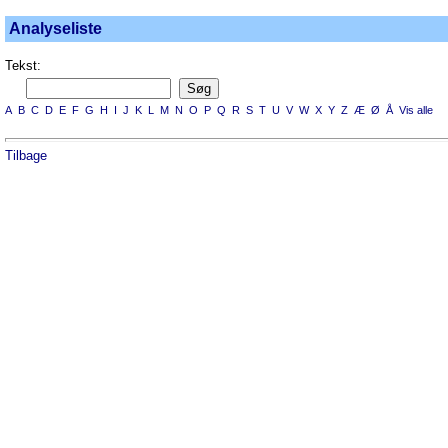
Analyseliste
Tekst:
A
B
C
D
E
F
G
H
I
J
K
L
M
N
O
P
Q
R
S
T
U
V
W
X
Y
Z
Æ
Ø
Å
Vis alle
Tilbage