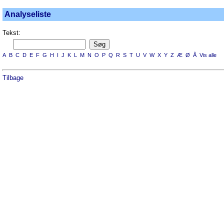
Analyseliste
Tekst:
A
B
C
D
E
F
G
H
I
J
K
L
M
N
O
P
Q
R
S
T
U
V
W
X
Y
Z
Æ
Ø
Å
Vis alle
Tilbage