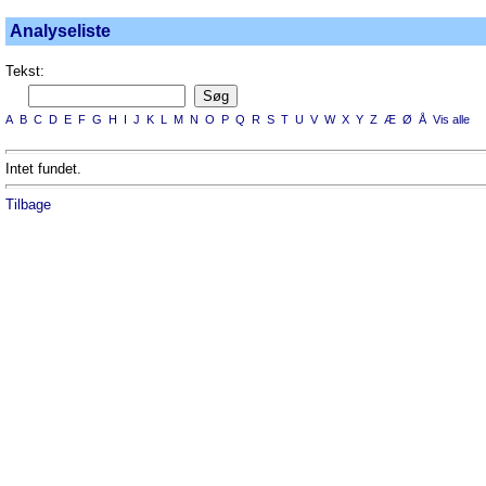
Analyseliste
Tekst:
A
B
C
D
E
F
G
H
I
J
K
L
M
N
O
P
Q
R
S
T
U
V
W
X
Y
Z
Æ
Ø
Å
Vis alle
Intet fundet.
Tilbage