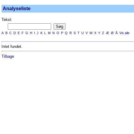
Analyseliste
Tekst:
A
B
C
D
E
F
G
H
I
J
K
L
M
N
O
P
Q
R
S
T
U
V
W
X
Y
Z
Æ
Ø
Å
Vis alle
Intet fundet.
Tilbage