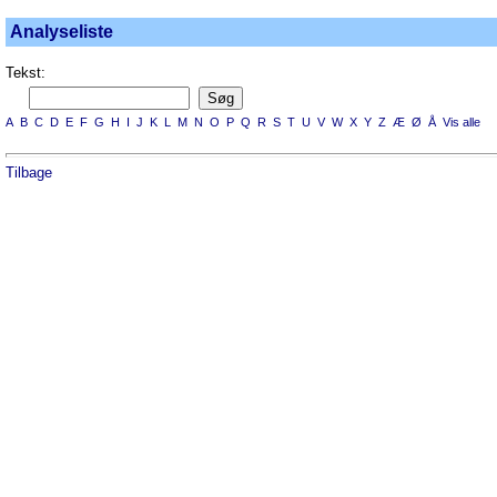
Analyseliste
Tekst:
A
B
C
D
E
F
G
H
I
J
K
L
M
N
O
P
Q
R
S
T
U
V
W
X
Y
Z
Æ
Ø
Å
Vis alle
Tilbage