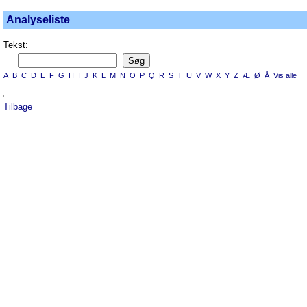
Analyseliste
Tekst:
A
B
C
D
E
F
G
H
I
J
K
L
M
N
O
P
Q
R
S
T
U
V
W
X
Y
Z
Æ
Ø
Å
Vis alle
Tilbage