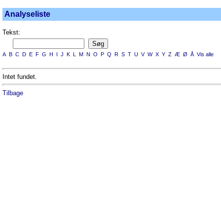
Analyseliste
Tekst:
A
B
C
D
E
F
G
H
I
J
K
L
M
N
O
P
Q
R
S
T
U
V
W
X
Y
Z
Æ
Ø
Å
Vis alle
Intet fundet.
Tilbage