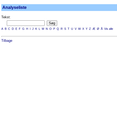
Analyseliste
Tekst:
A
B
C
D
E
F
G
H
I
J
K
L
M
N
O
P
Q
R
S
T
U
V
W
X
Y
Z
Æ
Ø
Å
Vis alle
Tilbage