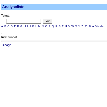
Analyseliste
Tekst:
A
B
C
D
E
F
G
H
I
J
K
L
M
N
O
P
Q
R
S
T
U
V
W
X
Y
Z
Æ
Ø
Å
Vis alle
Intet fundet.
Tilbage