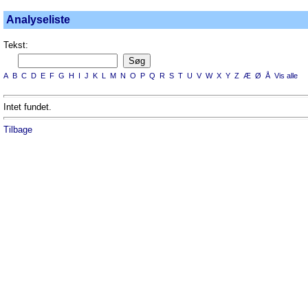
Analyseliste
Tekst:
A
B
C
D
E
F
G
H
I
J
K
L
M
N
O
P
Q
R
S
T
U
V
W
X
Y
Z
Æ
Ø
Å
Vis alle
Intet fundet.
Tilbage