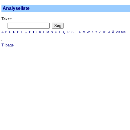
Analyseliste
Tekst:
A
B
C
D
E
F
G
H
I
J
K
L
M
N
O
P
Q
R
S
T
U
V
W
X
Y
Z
Æ
Ø
Å
Vis alle
Tilbage