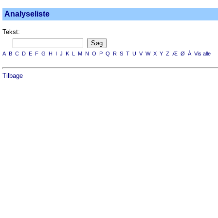
Analyseliste
Tekst:
A
B
C
D
E
F
G
H
I
J
K
L
M
N
O
P
Q
R
S
T
U
V
W
X
Y
Z
Æ
Ø
Å
Vis alle
Tilbage