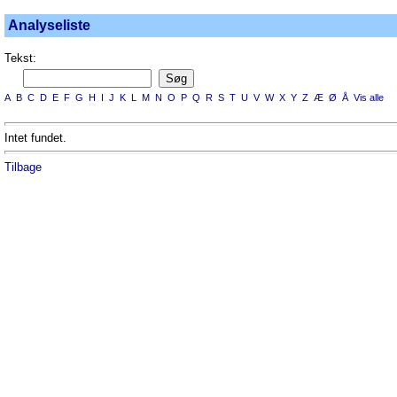
Analyseliste
Tekst:
A
B
C
D
E
F
G
H
I
J
K
L
M
N
O
P
Q
R
S
T
U
V
W
X
Y
Z
Æ
Ø
Å
Vis alle
Intet fundet.
Tilbage