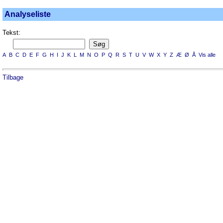
Analyseliste
Tekst:
A
B
C
D
E
F
G
H
I
J
K
L
M
N
O
P
Q
R
S
T
U
V
W
X
Y
Z
Æ
Ø
Å
Vis alle
Tilbage