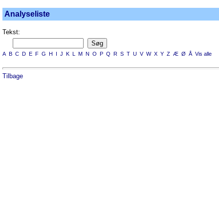
Analyseliste
Tekst:
A
B
C
D
E
F
G
H
I
J
K
L
M
N
O
P
Q
R
S
T
U
V
W
X
Y
Z
Æ
Ø
Å
Vis alle
Tilbage