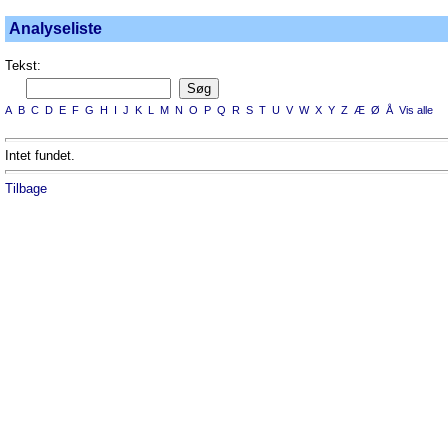
Analyseliste
Tekst:
A
B
C
D
E
F
G
H
I
J
K
L
M
N
O
P
Q
R
S
T
U
V
W
X
Y
Z
Æ
Ø
Å
Vis alle
Intet fundet.
Tilbage