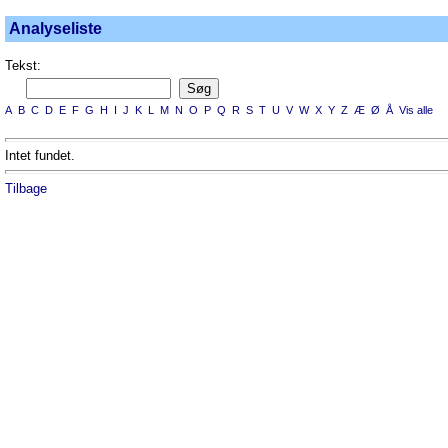
Analyseliste
Tekst:
A
B
C
D
E
F
G
H
I
J
K
L
M
N
O
P
Q
R
S
T
U
V
W
X
Y
Z
Æ
Ø
Å
Vis alle
Intet fundet.
Tilbage