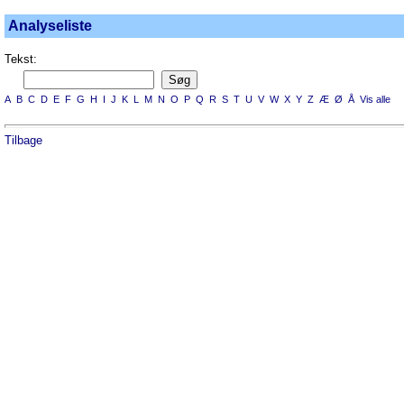
Analyseliste
Tekst:
A
B
C
D
E
F
G
H
I
J
K
L
M
N
O
P
Q
R
S
T
U
V
W
X
Y
Z
Æ
Ø
Å
Vis alle
Tilbage