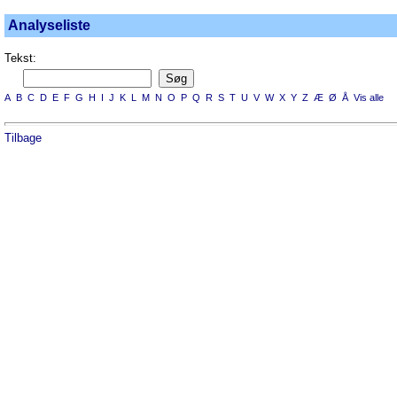
Analyseliste
Tekst:
A
B
C
D
E
F
G
H
I
J
K
L
M
N
O
P
Q
R
S
T
U
V
W
X
Y
Z
Æ
Ø
Å
Vis alle
Tilbage