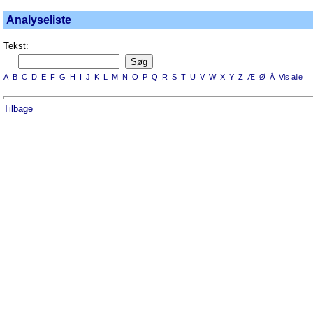
Analyseliste
Tekst:
A
B
C
D
E
F
G
H
I
J
K
L
M
N
O
P
Q
R
S
T
U
V
W
X
Y
Z
Æ
Ø
Å
Vis alle
Tilbage