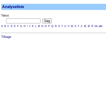
Analyseliste
Tekst:
A
B
C
D
E
F
G
H
I
J
K
L
M
N
O
P
Q
R
S
T
U
V
W
X
Y
Z
Æ
Ø
Å
Vis alle
Tilbage