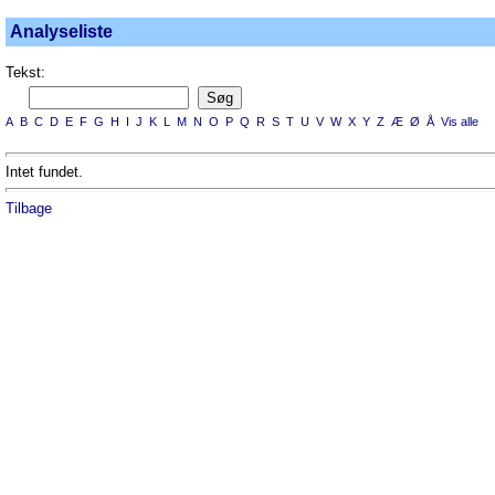
Analyseliste
Tekst:
A
B
C
D
E
F
G
H
I
J
K
L
M
N
O
P
Q
R
S
T
U
V
W
X
Y
Z
Æ
Ø
Å
Vis alle
Intet fundet.
Tilbage