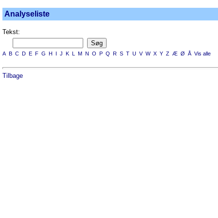
Analyseliste
Tekst:
A
B
C
D
E
F
G
H
I
J
K
L
M
N
O
P
Q
R
S
T
U
V
W
X
Y
Z
Æ
Ø
Å
Vis alle
Tilbage